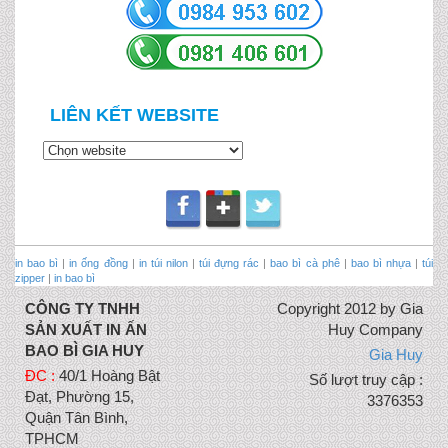
LIÊN KẾT WEBSITE
in bao bì
|
in ống đồng
|
in túi nilon
|
túi đựng rác
|
bao bì cà phê
|
bao bì nhựa
|
túi
zipper
|
in bao bì
CÔNG TY TNHH
Copyright 2012 by Gia
SẢN XUẤT IN ẤN
Huy Company
BAO BÌ GIA HUY
Gia Huy
ĐC :
40/1 Hoàng Bật
Số lượt truy cập :
Đạt, Phường 15,
3376353
Quận Tân Bình,
TPHCM