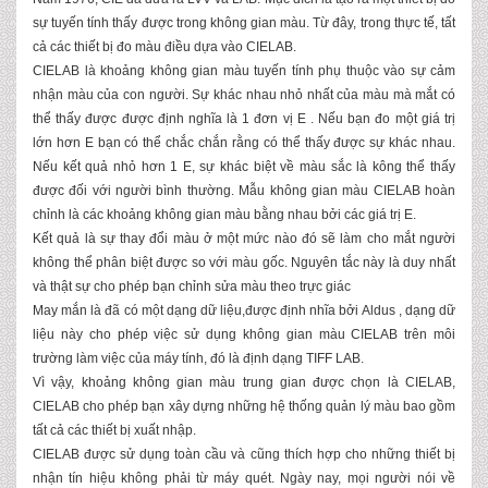
sự tuyến tính thấy được trong không gian màu. Từ đây, trong thực tế, tất
cả các thiết bị đo màu điều dựa vào CIELAB.
CIELAB là khoảng không gian màu tuyến tính phụ thuộc vào sự cảm
nhận màu của con người. Sự khác nhau nhỏ nhất của màu mà mắt có
thể thấy được được định nghĩa là 1 đơn vị E . Nếu bạn đo một giá trị
lớn hơn E bạn có thể chắc chắn rằng có thể thấy được sự khác nhau.
Nếu kết quả nhỏ hơn 1 E, sự khác biệt về màu sắc là kông thể thấy
được đối với người bình thường. Mẫu không gian màu CIELAB hoàn
chỉnh là các khoảng không gian màu bằng nhau bởi các giá trị E.
Kết quả là sự thay đổi màu ở một mức nào đó sẽ làm cho mắt người
không thể phân biệt được so với màu gốc. Nguyên tắc này là duy nhất
và thật sự cho phép bạn chỉnh sửa màu theo trực giác
May mắn là đã có một dạng dữ liệu,được định nhĩa bởi Aldus , dạng dữ
liệu này cho phép việc sử dụng không gian màu CIELAB trên môi
trường làm việc của máy tính, đó là định dạng TIFF LAB.
Vì vậy, khoảng không gian màu trung gian được chọn là CIELAB,
CIELAB cho phép bạn xây dựng những hệ thống quản lý màu bao gồm
tất cả các thiết bị xuất nhập.
CIELAB được sử dụng toàn cầu và cũng thích hợp cho những thiết bị
nhận tín hiệu không phải từ máy quét. Ngày nay, mọi người nói về