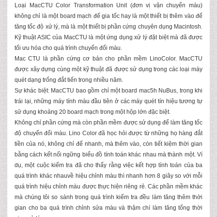
Loại MacCTU Color Transformation Unit (đơn vị vận chuyển màu)
không chỉ là một board mạch để gia tốc hay là một thiết bị thêm vào để
tăng tốc độ xử lý, mà là một thiết bị phần cứng chuyên dụng Macintosh.
Kỹ thuật ASIC của MacCTU là một ứng dụng xử lý đặt biệt mà đã được
tối ưu hóa cho quá trình chuyển đổi màu.
Mac CTU là phần cứng cơ bản cho phần mềm LinoColor. MacCTU
được xây dựng cùng một kỹ thuật đã được sử dụng trong các loại máy
quét dạng trống đắt tiến trong nhiều năm.
Sự khác biệt: MacCTU bao gồm chỉ một board mac5h NuBus, trong khi
trái lại, những máy tính màu đầu tiên ở các máy quét tín hiệu tương tự
sử dụng khoảng 20 board mạch trong một hộp lớn đặc biệt.
Không chỉ phần cứng mà còn phần mềm được sử dụng để làm tăng tốc
độ chuyển đổi màu. Lino Color đã học hỏi được từ những họ hàng đắt
tiền của nó, không chỉ để nhanh, mà thêm vào, còn tiết kiệm thời gian
bằng cách kết nối ngững biểu đồ tính toán khác nhau mà thành một. Ví
dụ, một cuộc kiểm tra đã cho thấy rằng việc kết hợp tính toán của ba
quá trình khác nhauvề hiệu chỉnh màu thì nhanh hơn 8 giây so với mỗi
quá trình hiệu chỉnh màu được thực hiện riêng rẻ. Các phần mềm khác
mà chúng tôi so sánh trong quá trình kiểm tra đều làm tăng thêm thời
gian cho ba quá trình chỉnh sửa màu và thậm chí làm tăng tổng thời