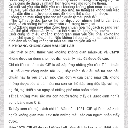
Sơ đồ này có thể làm cho việc quản lý màu dễ dàng hơn trong việc xử
lý, và cũng dễ dàng và nhanh hơn trong việc mở rộng hệ thống.
Có một vài yêu cầu thiết yếu cho khoảng không gian màu trung gian
này.Nếu yêu cầu đó không được đáp ứng, hệ thống sẽ không làm việc
hoặc dẫn đến chất lượng có mức độ không thể chấp nhận được.
Không gian màu tổng quát cho việc quản lý màu phải là :
- Thứ 1:Thiết bị độc lập có thể nối được với những thiết bị cần thiết
khác, kể cả những thiết bị được sản xuất trong tương lai.
-Thứ 2:Bảng màu này phải được tiêu chuẩn hóa một cách rõ ràng trên
toàn thế giới. Việc quản lý màu có thể được sử dụng ở mọi nước.
Cuối cùng tối thiểu khoảng không gian màu yêu cầu phải cókhoảng
phục chế màu ở mức tối đa. Nếu không thì bạn có thể mất các chi tiết
hình ảnh và những không tin màu sau khi chuyển đổi màu.
6. KHOẢNG KHÔNG GIAN MÀU CIE LAB
Các thiết bị phụ thuộc vào khoảng không gian màuRGB và CMYK
không được sử dụng cho mục đích quản lý màu đã được đề cập.
Chỉ có tiêu chuẩn màu CIE là đã đáp ứng những yêu cầu. Tiêu chuẩn
CIE đã được công nhận bởi ISO, đây chính là điều mà tại sao tiêu
chuẩn này là tiêu chuẩn mở. Các đơn vị của bảng màu CIE không
những được tiêu chuẩn hóa mà còn có thể đáp ứng độc lập với mọi
người, mọi thiết bị và ngay cả những phổ màu hoàn chỉnh.
Tất cả những màu sắc mà con người trông thấy đã được định nghĩa
trong bảng màu CIE.
Ta hãy xem xét một cách chi tiết. Vào năm 1931, CIE tại Paris đã định
nghĩa không gian màu XYZ trên những màu sắc con người nhận thấy
được.
Năm 1976, CIE đã đưa ra LVV và LAB. Mục đích là tạo ra một thiết bị đo