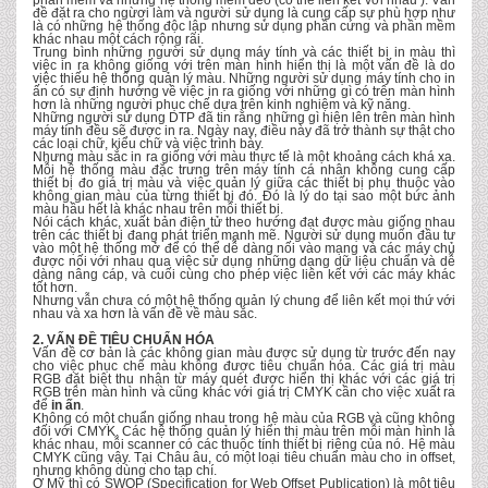
phần mềm và những hệ thống mềm dẻo (có thể liên kết với nhau ). Vấn
đề đặt ra cho ngừơi làm và người sử dụng là cung cấp sự phù hợp như
là có những hệ thống độc lập nhưng sử dụng phần cứng và phần mềm
khác nhau một cách rộng rãi.
Trung bình những người sử dụng máy tính và các thiết bị in màu thì
việc in ra không giống với trên màn hình hiển thị là một vấn đề là do
việc thiếu hệ thống quản lý màu. Những người sử dụng máy tính cho in
ấn có sự định hướng về việc in ra giống với những gì có trên màn hình
hơn là những người phục chế dựa trên kinh nghiệm và kỹ năng.
Những người sử dụng DTP đã tin rằng những gì hiện lên trên màn hình
máy tính đều sẽ được in ra. Ngày nay, điều này đã trở thành sự thật cho
các loại chữ, kiểu chữ và việc trình bày.
Nhưng màu sắc in ra giống với màu thực tế là một khoảng cách khá xa.
Mỗi hệ thống màu đặc trưng trên máy tính cá nhân không cung cấp
thiết bị đo giá trị màu và việc quản lý giữa các thiết bị phụ thuộc vào
không gian màu của từng thiết bị đó. Đó là lý do tại sao một bức ảnh
màu hầu hết là khác nhau trên mỗi thiết bị.
Nói cách khác, xuất bản điện tử theo hướng đạt được màu giống nhau
trên các thiết bị đang phát triển mạnh mẽ. Người sử dụng muốn đầu tư
vào một hệ thống mở để có thể dễ dàng nối vào mạng và các máy chủ
được nối với nhau qua việc sử dụng những dạng dữ liệu chuẩn và dễ
dàng nâng cáp, và cuối cùng cho phép việc liên kết với các máy khác
tốt hơn.
Nhưng vẫn chưa có một hệ thống quản lý chung để liên kết mọi thứ với
nhau và xa hơn là vấn đề về màu sắc.
2. VẤN ĐỀ TIÊU CHUẨN HÓA
Vấn đề cơ bản là các không gian màu được sử dụng từ trước đến nay
cho việc phục chế màu không được tiêu chuẩn hóa. Các giá trị màu
RGB đặt biệt thu nhận từ máy quét được hiển thị khác với các giá trị
RGB trên màn hình và cũng khác với giá trị CMYK cần cho việc xuất ra
để
in ấn
.
Không có một chuẩn giống nhau trong hệ màu của RGB và cũng không
đối với CMYK. Các hệ thống quản lý hiển thị màu trên mỗi màn hình là
khác nhau, mỗi scanner có các thuộc tính thiết bị riêng của nó. Hệ màu
CMYK cũng vậy. Tại Châu âu, có một loại tiêu chuẩn màu cho in offset,
nhưng không dùng cho tạp chí.
Ở Mỹ thì có SWOP (Specification for Web Offset Publication) là một tiêu