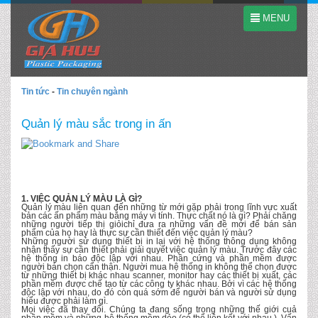
MENU
Tin tức
-
Tin chuyên ngành
Quản lý màu sắc trong in ấn
1. VIỆC QUẢN LÝ MÀU LÀ GÌ?
Quản lý màu liên quan đến những từ mới gặp phải trong lĩnh vực xuất
bản các ấn phẩm màu bằng máy vi tính. Thực chất nó là gì? Phải chăng
những người tiếp thị giỏichỉ đưa ra những vấn đề mới để bán sản
phẩm của họ hay là thực sự cần thiết đến việc quản lý màu?
Những người sử dụng thiết bị in lại với hệ thống thông dụng không
nhận thấy sự cần thiết phải giải quyết việc quản lý màu. Trước đây các
hệ thống in báo độc lập với nhau. Phần cứng và phần mềm được
người bán chọn cẩn thận. Người mua hệ thống in không thể chọn được
từ những thiết bị khác nhau scanner, monitor hay các thiết bị xuất, các
phần mềm được chế tạo từ các công ty khác nhau. Bởi vì các hệ thống
độc lập với nhau, do đó còn quá sớm để người bán và người sử dụng
hiểu được phải làm gì.
Mọi việc đã thay đổi. Chúng ta đang sống trong những thế giới cuả