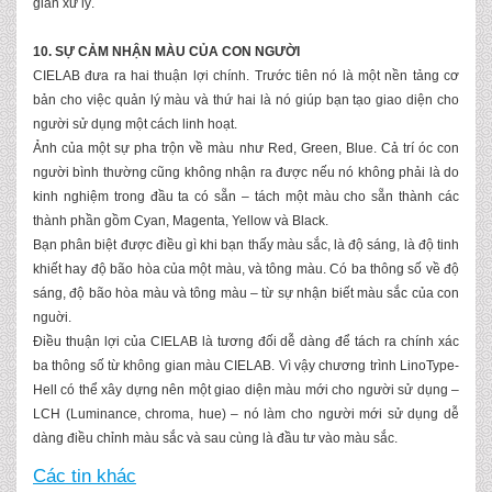
gian xử lý.
10. SỰ CẢM NHẬN MÀU CỦA CON NGƯỜI
CIELAB đưa ra hai thuận lợi chính. Trước tiên nó là một nền tảng cơ
bản cho việc quản lý màu và thứ hai là nó giúp bạn tạo giao diện cho
người sử dụng một cách linh hoạt.
Ảnh của một sự pha trộn về màu như Red, Green, Blue. Cả trí óc con
người bình thường cũng không nhận ra được nếu nó không phải là do
kinh nghiệm trong đầu ta có sẵn – tách một màu cho sẵn thành các
thành phần gồm Cyan, Magenta, Yellow và Black.
Bạn phân biệt được điều gì khi bạn thấy màu sắc, là độ sáng, là độ tinh
khiết hay độ bão hòa của một màu, và tông màu. Có ba thông số về độ
sáng, độ bão hòa màu và tông màu – từ sự nhận biết màu sắc của con
nguời.
Điều thuận lợi của CIELAB là tương đối dễ dàng để tách ra chính xác
ba thông số từ không gian màu CIELAB. Vì vậy chương trình LinoType-
Hell có thể xây dựng nên một giao diện màu mới cho người sử dụng –
LCH (Luminance, chroma, hue) – nó làm cho người mới sử dụng dễ
dàng điều chỉnh màu sắc và sau cùng là đầu tư vào màu sắc.
Các tin khác