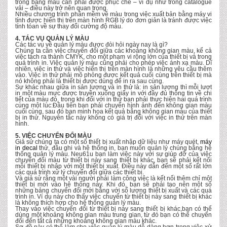
trong bảng màu cần phải được phục chế – ví dụ như trong catalogue
vải – điều này trở nên quan trọng.
Nhiều chương trình phần mềm về màu trong việc xuất bản bằng máy vi
tính được hiển thị trên màn hình RGB lý do đơn giản là tránh được việc
tính tóan về sự thay đổi cường độ màu.
4. TÁC VỤ QUẢN LÝ MÀU
Các tác vụ về quản lý màu được đòi hỏi ngày nay là gì?
Chúng ta cần việc chuyển đổi giữa các khoảng không gian màu, kể cả
việc tách ra thành CMYK, cho một phạm vi rộng lớn của thiết bị và trong
quá trình in. Việc quản lý màu cũng phải cho phép việc ánh xạ màu. Dĩ
nhiên, việc in thử và việc hiển thị trên màn hình là những yêu cầu thêm
vào. Việc in thử phải mô phỏng được kết quả cuối cùng trên thiết bị mà
nó không phải là thiết bị được dùng để in ra sau cùng.
Sự khác nhau giữa in sản lượng và in thử là: in sản lượng thì mỗi lượt
in một màu mực được truyền xuống giấy in với đầy đủ thông tin về chi
tiết của màu đó, trong khi đối với in thử bạn phải thực hiện hai quá trình
cùng một lúc:Đầu tiên bạn phải chuyển hình ảnh đến không gian màu
cuối cùng, sau đó bạn minh họa kết quả bằng không gian màu của thiết
bị in thử. Nguyên tắc này không có giá trị đối với việc in thử trên màn
hình.
5. VIỆC CHUYỂN ĐỔI MÀU
Giả sử chúng ta có một số thiết bị xuất nhập dữ liệu như máy quét,
máy
in decal
thử, đầu ghi và hệ thống in, bạn muốn quản lý chúng bằng hệ
thống quản lý màu. Neu61u bạn làm việc này với sự giúp đỡ của việc
chuyển đổi màu từ thiết bị này sang thiết bị khác, bạn sẽ phải kết nối
mỗi thiết bị nhập với một thiết bị xuất. Điều này dẫn đến một số rất lớn
các quá trình xử lý chuyển đổi giữa các thiết bị.
Và giả sử rằng một vài người phải làm công việc là kết nối thêm chỉ một
thiết bị mới vào hệ thống này. Khi đó, bạn sẽ phải tạo nên một số
những bảng chuyển đổi mới bằng với số lượng thiết bị xuất và các quá
trình in. Ví dụ này cho thấy việc chuyển từ thiết bị này sang thiết bị khác
là không thích hợp cho hệ thống quản lý màu.
Thay vào việc chuyển đổi từ thiết bị này sang thiết bị khác,bạn có thể
dùng một khoảng không gian màu trung gian, từ đó bạn có thể chuyển
đổi đến tất cả những khoảng không gian màu khác.