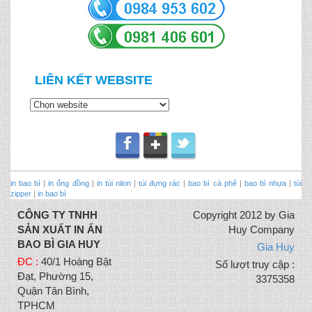
LIÊN KẾT WEBSITE
in bao bì
|
in ống đồng
|
in túi nilon
|
túi đựng rác
|
bao bì cà phê
|
bao bì nhựa
|
túi
zipper
|
in bao bì
CÔNG TY TNHH
Copyright 2012 by Gia
SẢN XUẤT IN ẤN
Huy Company
BAO BÌ GIA HUY
Gia Huy
ĐC :
40/1 Hoàng Bật
Số lượt truy cập :
Đạt, Phường 15,
3375358
Quận Tân Bình,
TPHCM