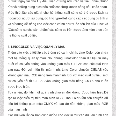
bị xuất ngay tại chỗ tùy điều kiện ở từng nơi. Các vật liệu phim, thuốc
rửa và những dung dịch hóa chất cho từng khách hàng đều khác nhau.
Việc thiết lập các giá trị cho hệ thống xuất cũng có thể được tách ra
ngoài bởi người sử dụng, do linoType-Hell cung cấp các dụng cụ tinh vi
và sử dụng dễ dàng cho việc canh chỉnh như “Các tiện ích của Lino” và
“Các công cụ cho sản phẩm”,các công cụ trên được tặng kèm theo trên
hệ thống xuất dữ liệu.
8. LINOCOLOR VÀ VIỆC QUẢN LÝ MÀU
Thêm vào việc thiết lập các thông số canh chỉnh, Lino Color còn chứa
một hệ thống quản lý màu. Nói chung LinoColor nhận dữ liệu từ máy
quét và chuyển chúng vào không gian màu CIELAB cho các quá trình
sau này. Đối với hiển thị màn hình, Lino Color chuyển CIELAB vào
không gian màuRGB riêng trên màn hình. Đối với việc xuất dữ liệu, một
sự chuyển đổi từ CIELAB vào không gian màu riêng CMYK cho in ấn
được thực hiện.
Tuy nhiên, đôi khi một quá trình chuyển đổi không được hữu hiệu.Để
tạo ra việc hiển thị trên màn hình RGB, Lino Color đầu tiên chuyển dữ
liệu tới không gian màu CMYK và sau đó đến không gian màu RGB
của màn hình
Các nguyên tắc cơ bản cũng giống cho việc in thử các dữ liệu hình ảnh