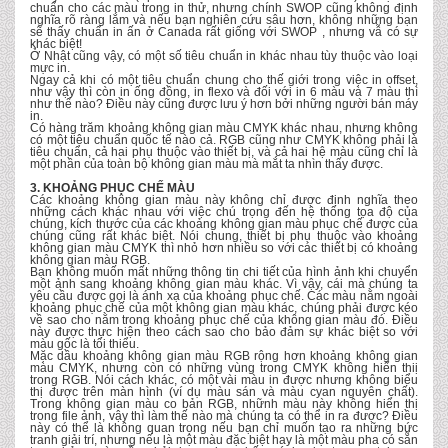
chuẩn cho các màu trong in thử, nhưng chính SWOP cũng không định
nghĩa rõ ràng lắm và nếu bạn nghiên cứu sâu hơn, không những bạn
sẽ thấy chuẩn in ấn ở Canada rất giống với SWOP , nhưng vẫ có sự
khác biệt!
Ở Nhật cũng vậy, có một số tiêu chuẩn in khác nhau tùy thuộc vào loại
mực in.
Ngay cả khi có một tiêu chuẩn chung cho thế giới trong việc in offset,
như vậy thì còn in ống đồng, in flexo và đối với in 6 màu và 7 màu thì
như thế nào? Điều này cũng được lưu ý hơn bởi những người bán máy
in.
Có hàng trăm khoảng không gian màu CMYK khác nhau, nhưng không
có một tiêu chuẩn quốc tế nào cả. RGB cũng như CMYK không phải là
tiêu chuẩn, cả hai phụ thuộc vào thiết bị, và cả hai hệ màu cũng chỉ là
một phần của toàn bộ không gian màu mà mắt ta nhìn thấy được.
3. KHOẢNG PHỤC CHẾ MÀU
Các khoảng không gian màu này không chỉ được định nghĩa theo
những cách khác nhau với việc chú trọng đến hệ thống tọa độ của
chúng, kích thước của các khoảng không gian màu phục chế được của
chúng cũng rất khác biệt. Nói chung, thiết bị phụ thuộc vào khoảng
không gian màu CMYK thì nhỏ hơn nhiều so với các thiết bị có khoảng
không gian màu RGB.
Bạn không muốn mất những thông tin chi tiết của hình ảnh khi chuyển
một ảnh sang khoảng không gian màu khác. Vì vậy, cái mà chúng ta
yêu cầu được gọi là ánh xạ của khoảng phục chế. Các màu nằm ngoài
khoảng phục chế của một không gian màu khác, chúng phải được kéo
về sao cho nằm trong khoảng phục chế của không gian màu đó. Điều
này được thực hiện theo cách sao cho bảo đảm sự khác biệt so với
màu gốc là tối thiểu.
Mặc dầu khoảng không gian màu RGB rộng hơn khoảng không gian
màu CMYK, nhưng còn có những vùng trong CMYK không hiển thiị
trong RGB. Nói cách khác, có một vài màu in được nhưng không biểu
thị được trên màn hình (ví dụ màu sán và màu cyan nguyên chất).
Trong không gian màu co bản RGB, nhữnh màu này không hiển thị
trong file ảnh, vậy thì làm thế nào mà chúng ta có thể in ra được? Điều
này có thể là không quan trọng nếu bạn chỉ muốn tạo ra những bức
tranh giải trí, nhưng nếu là một màu đặc biệt hay là một màu pha có sẵn