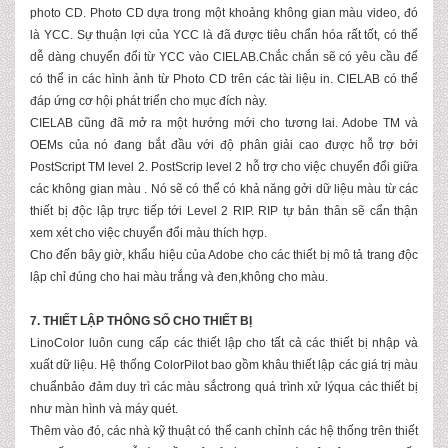
photo CD. Photo CD dựa trong một khoảng không gian màu video, đó
là YCC. Sự thuận lợi của YCC là đã được tiêu chẩn hóa rất tốt, có thể
dễ dàng chuyển đổi từ YCC vào CIELAB.Chắc chắn sẽ có yêu cầu để
có thể in các hình ảnh từ Photo CD trên các tài liệu in. CIELAB có thể
đáp ứng cơ hội phát triển cho mục đích này.
CIELAB cũng đã mở ra một hướng mới cho tương lai. Adobe TM và
OEMs của nó đang bắt đầu với độ phân giải cao được hỗ trợ bởi
PostScript TM level 2. PostScrip level 2 hỗ trợ cho việc chuyển đổi giữa
các không gian màu . Nó sẽ có thể có khả năng gởi dữ liệu màu từ các
thiết bị độc lập trực tiếp tới Level 2 RIP. RIP tự bản thân sẽ cẩn thận
xem xét cho việc chuyển đổi màu thích hợp.
Cho đến bây giờ, khẩu hiệu của Adobe cho các thiết bị mô tả trang độc
lập chỉ đúng cho hai màu trắng và đen,không cho màu.
7. THIẾT LẬP THÔNG SỐ CHO THIẾT BỊ
LinoColor luôn cung cấp các thiết lập cho tất cả các thiết bị nhập và
xuất dữ liệu. Hệ thống ColorPilot bao gồm khâu thiết lập các giá trị màu
chuẩnbảo đảm duy trì các màu sắctrong quá trình xử lýqua các thiết bị
như màn hình và máy quét.
Thêm vào đó, các nhà kỹ thuật có thể canh chỉnh các hệ thống trên thiết