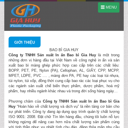
MENU
GIỚI THIỆU
BAO BÌ GIA HUY
Công ty TNHH Sản xuất In ấn Bao bì Gia Huy
là một trong
những đơn vị hàng đầu tại Việt Nam về công nghệ in ấn và sản
xuất bao bì màng ghép phức hợp cao cấp trên các chất liệu:
BOPP, PET, PE, Nylon (PA), Cellophan, AL, GIẤY, CPP, MCPP,
MPET, LDPE, PVC …. , màng đơn PA, PE hay các loại túi nhựa,
túi nylon, túi xốp, đồng thời cung cấp bao rác các loại phục vụ cho
các ngành sản xuất chế biến thực phẩm, dược phẩm, hoá mỹ
phẩm, hay nhiều ngành khác nhau và trong đời sống hàng ngày…
Phương châm của
Công ty TNHH Sản xuất In ấn Bao bì Gia
Huy
“Hoàn hảo về chất lượng và dịch vụ” là nền tảng cơ bản cho
sự phát triển. Công ty đang áp dụng quy trình quản lý chất lượng
ISO 9001: 2008. Đặt chữ Tín lên hàng đầu, chúng tôi luôn nỗ lực
không ngừng để nâng cao hơn nữa chất lượng sản phẩm cùng
với tinh thần phục vụ nhiệt tình chu đáo, đặng thỏa mãn nhu cầu