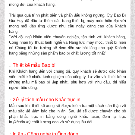
mong đợi của khách hàng.
Trải qua quá trình phát triển và phấn đấu không ngừng, Cty Bao Bì
Gia Huy đã đầu tư thêm các trang thiết bị, máy móc hiện đại với
mong mỏi đáp ứng được nhu cầu ngày càng cao của Khách
hàng.
"Với đội ngũ Nhân viên chuyên nghiệp, tận tình với khách hàng,
Công nhân kỹ thuật lành nghề và Năng lực máy móc, thiết bị hiện
có Chúng tôi tin tưởng sẽ đem đến sự hài lòng cho quý Khách
hàng bằng những sản phẩm bao bì chất lượng tốt nhất".
Thiết kế mẫu Bao bì
.:
Khi Khách hàng đến với chúng tôi, quý khách sẽ được các Nhân
viên thiết kế nhiều kinh nghiệm của công ty Tư vấn và Thiết kế ra
những mẫu mã bao bì đẹp nhất, phù hợp với nhu cầu, thị hiếu
người tiêu dùng.
Xử lý tách màu cho Khắc trục in
.:
Mẫu sau khi thiết kế xong sẽ được kiểm tra một cách cẩn thận về
màu sắc để đảm bảo cho in ấn. Sau đó sẽ được chuyển cho bộ
phận khắc trục in bằng công nghệ khắc laser, đem lại trục
in
(khuôn in)
chất lượng cao và sử dụng lâu dài.
In ấn - Công nghệ in Ống đồng
.: