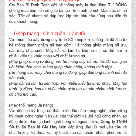
Cty Bao Bì Đình Toàn với hệ thống máy in ống đồng TỰ ĐỘNG
chồng màu tiên tiến sẽ giúp tái tạo Hình ảnh rõ nét, Màu sắc chính
xác, Tốc độ nhanh sẽ đáp ứng kịp thời nhu cầu cũng như tiến độ
của khách hàng.
Ghép màng - Chia cuộn - Làm túi
.:
Với mục tiêu xây dựng quy trình SX khép kín, chúng tôi đã đầu tư
hệ thống thành phẩm túi bao gồm: Hệ thống ghép màng tối ưu,
các máy chia cuộn, Máy cắt và làm túi liên hợp,... có thể làm ra
nhiều kiểu túi khác nhau với chất lượng tôt.
(Máy ghép màng tự động, với hệ thống sấy tối ưu, tốc độ cao giúp
tiết kiệm thời gian, màng ghép chắc chắn, không tách lớp)
(Hệ thống các máy chia màng tự động, giúp đáp ứng nhanh tiến độ
sản xuất)
(Máy cắt và làm túi liên hợp, với nhiều kiểu túi khác nhau. Máy lập
trình tự động, hàn túi chắc chắn giúp tạo ra sản phẩm chất lượng,
độ chịu lực cao)
(Máy thổi màng đa năng)
Với đội ngũ kỹ thuật có thâm niên lâu năm trong nghề, nắm vững
kỹ thuật công nghệ hiện đại của thế giới và đội ngũ công nhân lao
động được đào tạo lành nghề trong và ngoài nước,
Công ty TNHH
SX In ấn Bao bì Gia Huy
luôn đáp ứng đầy đủ mọi yêu cầu về
chất lượng, kỹ thuật và mỹ thuật của sản phẩm nhằm phục vụ tốt