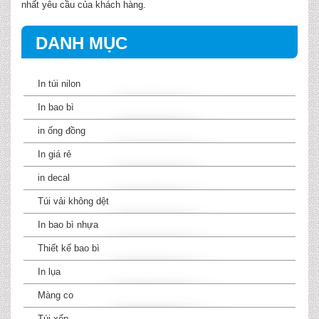
nhất yêu cầu của khách hàng.
DANH MỤC
In túi nilon
In bao bì
in ống đồng
In giá rẻ
in decal
Túi vải không dệt
In bao bì nhựa
Thiết kế bao bì
In lụa
Màng co
Túi xốp