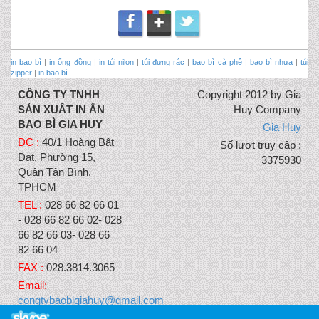
in bao bì
|
in ống đồng
|
in túi nilon
|
túi đựng rác
|
bao bì cà phê
|
bao bì nhựa
|
túi
zipper
|
in bao bì
CÔNG TY TNHH
Copyright 2012 by Gia
SẢN XUẤT IN ẤN
Huy Company
BAO BÌ GIA HUY
Gia Huy
ĐC :
40/1 Hoàng Bật
Số lượt truy cập :
Đạt, Phường 15,
3375930
Quận Tân Bình,
TPHCM
TEL :
028 66 82 66 01
- 028 66 82 66 02- 028
66 82 66 03- 028 66
82 66 04
FAX :
028.3814.3065
Email:
congtybaobigiahuy@gmail.com