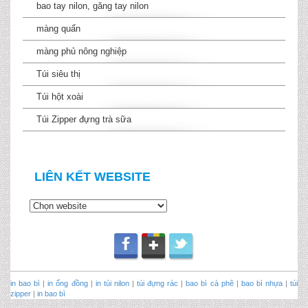
bao tay nilon, găng tay nilon
màng quấn
màng phủ nông nghiệp
Túi siêu thị
Túi hột xoài
Túi Zipper đựng trà sữa
LIÊN KẾT WEBSITE
in bao bì
|
in ống đồng
|
in túi nilon
|
túi đựng rác
|
bao bì cà phê
|
bao bì nhựa
|
túi
zipper
|
in bao bì