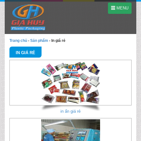
MENU
Trang chủ
-
Sản phẩm
-
In giá rẻ
IN GIÁ RẺ
in ấn giá rẻ