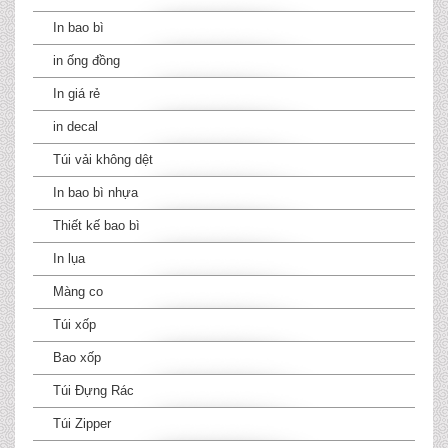
In bao bì
in ống đồng
In giá rẻ
in decal
Túi vải không dệt
In bao bì nhựa
Thiết kế bao bì
In lụa
Màng co
Túi xốp
Bao xốp
Túi Đựng Rác
Túi Zipper