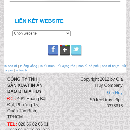
LIÊN KẾT WEBSITE
in bao bì
|
in ống đồng
|
in túi nilon
|
túi đựng rác
|
bao bì cà phê
|
bao bì nhựa
|
túi
zipper
|
in bao bì
CÔNG TY TNHH
Copyright 2012 by Gia
SẢN XUẤT IN ẤN
Huy Company
BAO BÌ GIA HUY
Gia Huy
ĐC :
40/1 Hoàng Bật
Số lượt truy cập :
Đạt, Phường 15,
3375616
Quận Tân Bình,
TPHCM
TEL :
028 66 82 66 01