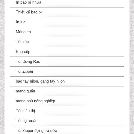
In bao bì nhựa
Thiết kế bao bì
In lụa
Màng co
Túi xốp
Bao xốp
Túi Đựng Rác
Túi Zipper
bao tay nilon, găng tay nilon
màng quấn
màng phủ nông nghiệp
Túi siêu thị
Túi hột xoài
Túi Zipper đựng trà sữa