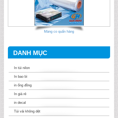
Màng co quấn hàng
DANH MỤC
In túi nilon
In bao bì
in ống đồng
In giá rẻ
in decal
Túi vải không dệt