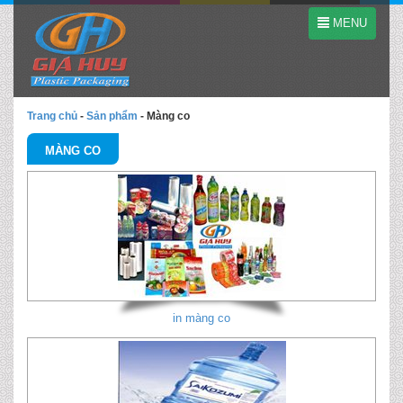
MENU
Trang chủ
-
Sản phẩm
-
Màng co
MÀNG CO
in màng co