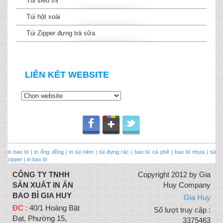
Túi siêu thị
Túi hột xoài
Túi Zipper đựng trà sữa
LIÊN KẾT WEBSITE
in bao bì
|
in ống đồng
|
in túi nilon
|
túi đựng rác
|
bao bì cà phê
|
bao bì nhựa
|
túi
zipper
|
in bao bì
CÔNG TY TNHH
Copyright 2012 by Gia
SẢN XUẤT IN ẤN
Huy Company
BAO BÌ GIA HUY
Gia Huy
ĐC :
40/1 Hoàng Bật
Số lượt truy cập :
Đạt, Phường 15,
3375463