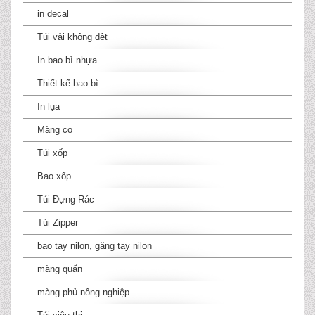
in decal
Túi vải không dệt
In bao bì nhựa
Thiết kế bao bì
In lụa
Màng co
Túi xốp
Bao xốp
Túi Đựng Rác
Túi Zipper
bao tay nilon, găng tay nilon
màng quấn
màng phủ nông nghiệp