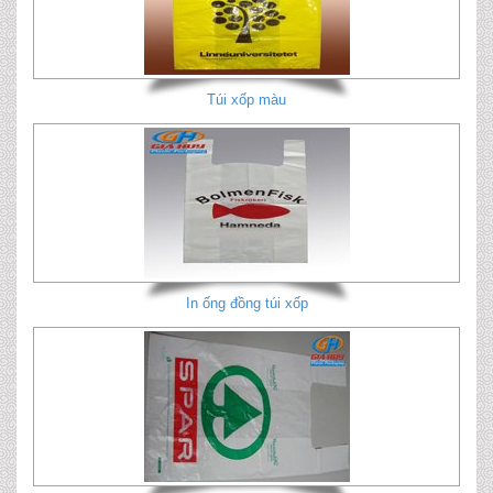
Túi xốp màu
In ống đồng túi xốp