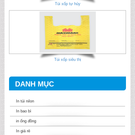
Túi xốp tự hủy
Túi xốp siêu thị
DANH MỤC
In túi nilon
In bao bì
in ống đồng
In giá rẻ