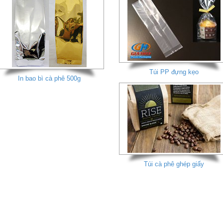
Túi PP đựng kẹo
In bao bì cà phê 500g
Túi cà phê ghép giấy