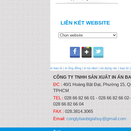
LIÊN KẾT WEBSITE
in bao bì
|
in ống đồng
|
in túi nilon
|
túi đựng rác
|
bao bì 
CÔNG TY TNHH SẢN XUẤT IN ẤN BA
ĐC :
40/1 Hoàng Bật Đạt, Phường 15, Q
TPHCM
TEL :
028 66 82 66 01 - 028 66 82 66 02-
028 66 82 66 04
FAX :
028.3814.3065
Email:
congtybaobigiahuy@gmail.com