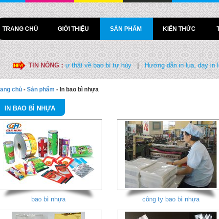
TRANG CHỦ
GIỚI THIỆU
SẢN PHẨM
KIẾN THỨC
 pháp ăn mòn
TIN NÓNG :
|
Sự thật về bao bì tự hủy
|
Hướng dẫn in lụa, dạy in lụa
rang chủ
-
Sản phẩm
-
In bao bì nhựa
IN BAO BÌ NHỰA
bao bì nhựa
công ty bao bì nhựa