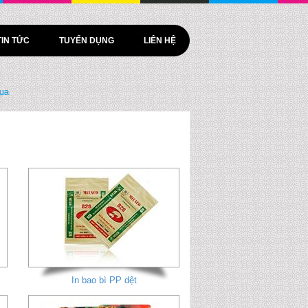
TIN TỨC
TUYỂN DỤNG
LIÊN HỆ
In bao bì PP dệt