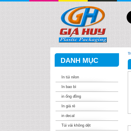
In ống đồng bằng phương
T
DANH MỤC
In túi nilon
In bao bì
in ống đồng
In giá rẻ
in decal
Túi vải không dệt