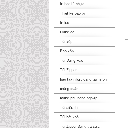
In bao bì nhựa
Thiết kế bao bì
In lụa
Màng co
Túi xốp
Bao xốp
Túi Đựng Rác
Túi Zipper
bao tay nilon, găng tay nilon
màng quấn
màng phủ nông nghiệp
Túi siêu thị
Túi hột xoài
Túi Zipper đựng trà sữa