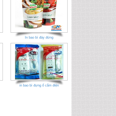
In bao bì đáy đứng
in bao bì đựng ổ cắm điện