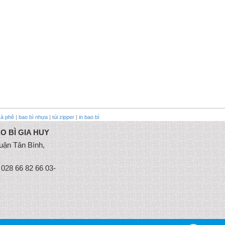
cà phê
|
bao bì nhựa
|
túi zipper
|
in bao bì
O BÌ GIA HUY
uận Tân Bình,
 028 66 82 66 03-