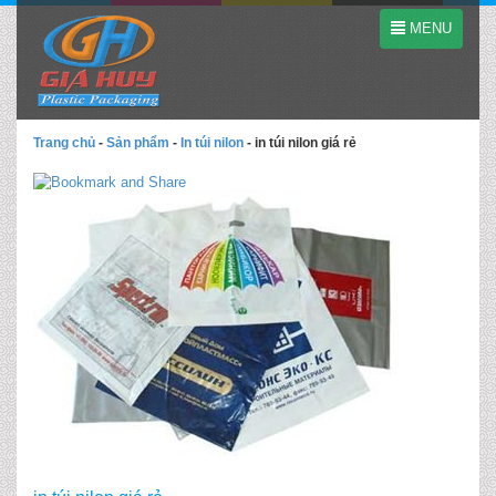
MENU
Trang chủ
-
Sản phẩm
-
In túi nilon
-
in túi nilon giá rẻ