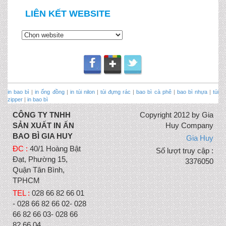
LIÊN KẾT WEBSITE
in bao bì
|
in ống đồng
|
in túi nilon
|
túi đựng rác
|
bao bì cà phê
|
bao bì nhựa
|
túi
zipper
|
in bao bì
CÔNG TY TNHH
Copyright 2012 by Gia
SẢN XUẤT IN ẤN
Huy Company
BAO BÌ GIA HUY
Gia Huy
ĐC :
40/1 Hoàng Bật
Số lượt truy cập :
Đạt, Phường 15,
3376050
Quận Tân Bình,
TPHCM
TEL :
028 66 82 66 01
- 028 66 82 66 02- 028
66 82 66 03- 028 66
82 66 04