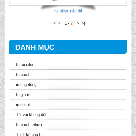
túi nilon siêu thị
|<
<
1
-
2
>
>|
DANH MỤC
In túi nilon
In bao bì
in ống đồng
In giá rẻ
in decal
Túi vải không dệt
In bao bì nhựa
Thiết kế bao bì