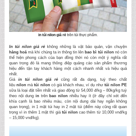
in túi nilon giá rẻ
trên túi thực phẩm.
In túi nilon giá rẻ
không những là vật bảo quản, vận chuyện
hàng hoá
mà khi chúng ta in thông tin lên
bao bì túi nilon
nó còn
thể hiện phong cách của bạn đồng thời nó còn một ý nghĩa rất
quan trọng đó là mang thông điệp quảng cáo sản phẩm thương
hiệu đến tận tay khách hàng một cách nhanh nhất và hiệu quả
nhất.
Giá
in túi
nilon
giá rẻ
cũng rất đa dạng, tuỳ theo chất
liệu
nilon
mà
túi nilon
có giá khách nhau, ví dụ như
túi nilon PE
sữa là loại đặt tiền nhất và giao động từ 54,000 đ/kg – 80kg/kg tuỳ
theo nội dung
in
trên
bao nilon
nhiều hay ít (ở đây chỉ xét đến
khía cạnh là bao nhiêu màu, còn nội dung dài hay ngắn không
quan trọng), in 1 mặt túi hay in 2 mặt túi (điểm này cũng rất quan
trọng vì in thêm 1 mặt thì giá
túi nilon
cao thêm từ 10,000 vnđ/kg
– 15,000 vnđ/kg).