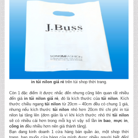
in túi nilon giá rẻ
trên túi shop thời trang.
Còn 1 đặc điểm ít được nhắc đến nhưng cũng liên quan rất nhiều
đến giá
in
túi nilon
giá rẻ
, đó là kích thước của
túi nilon
. Kích
thước chiều ngang
túi nilon
từ 20cm – 40cm đều có chung 1 giá,
nhưng nếu kích thước
túi nilon
nhỏ hơn 20cm thì chi phí in túi
nilon lại tăng lên (đơn giản là vì khi kích thước nhỏ thì
túi nilon
sẽ có nhiều cái hơn trong mỗi kg vì vậy số lần
in bao
,
mực in
,
công in
đều nhiều hơn nên giá thành tăng).
Bạn đang kinh doanh 1 cửa hàng bán quần áo, một shop thời
trang, bạn muốn cửa hàng của mình được nhiều người biết đến!