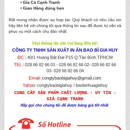
• Gía Cả Cạnh Tranh
• Giao Hàng đúng hẹn
Rất mong nhận được sự hợp tác Quý khách có nhu cầu xin
hãy liên hệ với chúng tôi qua thông tin sau để được tư vấn và
phục vụ một cách chu đáo nhất.
Mọi thông tin xin vui lòng liên hệ:
CÔNG TY TNHH SẢN XUẤT IN ẤN BAO BÌ GIA HUY
ĐC :
40/1 Hoàng Bật Đạt P15 Q.Tân Bình TPHCM
TEL :
028 66 82 66 01 - 028 66 82 66 02- 028 66 82 66
03- 028 66 82 66 04
Email:
congtybaobigiahuy@gmail.com
Yahoo
: congtybaobigiahuy / baobinhuagiahuy
CUNG CẤP SẢN PHẨM CHẤT LƯỢNG - UY TÍN -
GIÁ CẠNH TRANH
Hãy gọi cho chúng tôi để được bảng giá tốt nhất