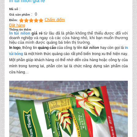
in túi nilon giá rẻ
:
Mã số
:
0
Giá sản phẩm
Chấm điểm
Điểm:
Đặt hàng
Thông tin thêm
In túi nilon
giá rẻ
từ lâu đã là phần không thể thiếu được đối với
doanh nghiệp và ngay cả các cửa hàng nhỏ, khi bạn muốn thương
hiệu của mình được quảng bá trên thị trường.
túi nilon
In logo
, thông tin
quảng cáo
của công ty lên
hay còn gọi là
in
túi bóng
là một hình thức quảng cáo rất phổ biến trong xu thế hiện nay.
Một phần giúp khách hàng có thể nhớ đến cửa hàng hoặc công ty của
mình trong tương lai, phần còn lại là chức năng đựng sản phẩm của
cửa hàng…