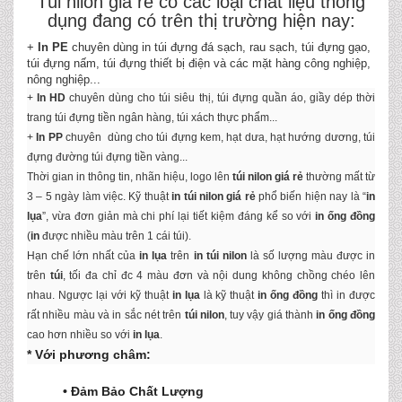
Túi nilon giá rẻ có các loại chất liệu thông
dụng đang có trên thị trường hiện nay:
+
In PE
chuyên dùng in túi đựng đá sạch, rau sạch, túi đựng gạo,
túi đựng nấm, túi đựng thiết bị điện và các mặt hàng công nghiệp,
nông nghiệp...
+
In HD
chuyên dùng cho túi siêu thị, túi đựng quần áo, giầy dép thời
trang túi đựng tiền ngân hàng, túi xách thực phẩm...
+
In PP
chuyên dùng cho túi đựng kem, hạt dưa, hạt hướng dương, túi
đựng đường túi đựng tiền vàng...
Thời gian in thông tin, nhãn hiệu, logo lên
túi nilon
giá rẻ
thường mất từ
3 – 5 ngày làm việc. Kỹ thuật
in túi nilon giá rẻ
phổ biến hiện nay là “
in
lụa
”, vừa đơn giản mà chi phí lại tiết kiệm đáng kể so với
in ống đồng
(
in
được nhiều màu trên 1 cái túi).
Hạn chế lớn nhất của
in lụa
trên
in
túi nilon
là số lượng màu được in
trên
túi
, tối đa chỉ đc 4 màu đơn và nội dung không chồng chéo lên
nhau. Ngược lại với kỹ thuật
in lụa
là kỹ thuật
in ống đồng
thì in được
rất nhiều màu và in sắc nét trên
túi nilon
, tuy vậy giá thành
in ống đồng
cao hơn nhiều so với
in lụa
.
* Với phương châm:
• Đảm Bảo Chất Lượng