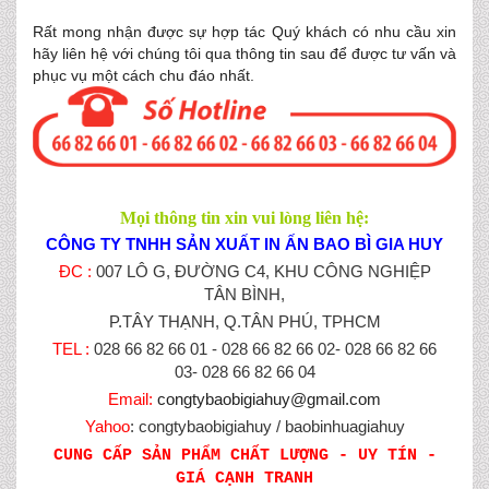
Rất mong nhận được sự hợp tác Quý khách có nhu cầu xin
hãy liên hệ với chúng tôi qua thông tin sau để được tư vấn và
phục vụ một cách chu đáo nhất.
Mọi thông tin xin vui lòng liên hệ:
CÔNG TY TNHH SẢN XUẤT IN ẤN BAO BÌ GIA HUY
ĐC :
007 LÔ G, ĐƯỜNG C4, KHU CÔNG NGHIỆP
TÂN BÌNH,
P.TÂY THẠNH, Q.TÂN PHÚ, TPHCM
TEL :
028 66 82 66 01 - 028 66 82 66 02- 028 66 82 66
03- 028 66 82 66 04
Email:
congtybaobigiahuy@gmail.com
Yahoo
: congtybaobigiahuy / baobinhuagiahuy
CUNG CẤP SẢN PHẨM CHẤT LƯỢNG - UY TÍN -
GIÁ CẠNH TRANH