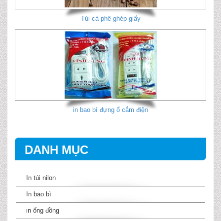
Túi cà phê ghép giấy
in bao bì đựng ổ cắm điện
DANH MỤC
In túi nilon
In bao bì
in ống đồng