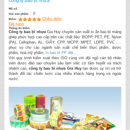
công ty bao bì nhựa
:
Mã số
:
0
Giá sản phẩm
Chấm điểm
Điểm:
Đặt hàng
Thông tin thêm
Công ty bao bì nhựa
Gia Huy chuyên sản xuất in ấn bao bì màng
ghép phức hợp cao cấp trên các chất liệu: BOPP, PET, PE, Nylon
(PA), Cellophan, AL, GIẤY, CPP, MCPP, MPET, LDPE, PVC ….
phục vụ cho các ngành sản xuất chế biến thực phẩm, dược
phẩm, hoá mỹ phẩm,
In bao bì PP dệt
…
Với quy trình kiểm soát theo ISO cùng với đội ngũ cán bộ nhân
viên được đào tạo chuyên sâu làm việc có tâm huyết và trách
nhiệm cao,
công ty bao bì nhựa Gia Huy
tạo được uy tín và trở
thành đối tác chiến lược của nhiều khách hàng trong và ngoài
nước.