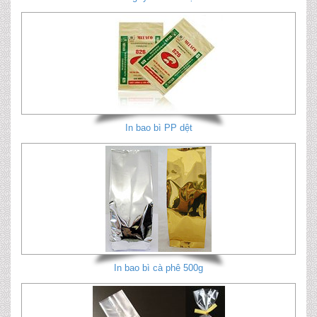
In bao bì PP dệt
In bao bì cà phê 500g