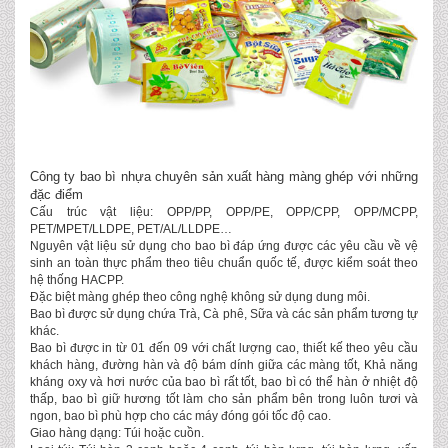
Công ty bao bì nhựa chuyên sản xuất hàng màng ghép với những
đặc điểm
Cấu trúc vật liệu: OPP/PP, OPP/PE, OPP/CPP, OPP/MCPP,
PET/MPET/LLDPE, PET/AL/LLDPE…
Nguyên vật liệu sử dụng cho bao bì đáp ứng được các yêu cầu về vệ
sinh an toàn thực phẩm theo tiêu chuẩn quốc tế, được kiểm soát theo
hệ thống HACPP.
Đặc biệt màng ghép theo công nghệ không sử dụng dung môi.
Bao bì được sử dụng chứa Trà, Cà phê, Sữa và các sản phẩm tương tự
khác.
Bao bì được in từ 01 đến 09 với chất lượng cao, thiết kế theo yêu cầu
khách hàng, đường hàn và độ bám dính giữa các màng tốt, Khả năng
kháng oxy và hơi nước của bao bì rất tốt, bao bì có thể hàn ở nhiệt độ
thấp, bao bì giữ hương tốt làm cho sản phẩm bên trong luôn tươi và
ngon, bao bì phù hợp cho các máy đóng gói tốc độ cao.
Giao hàng dạng: Túi hoặc cuồn.