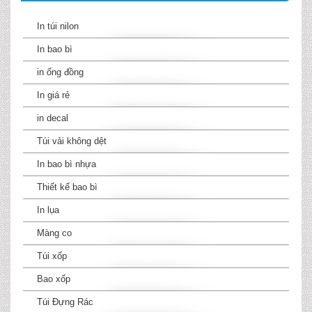
In túi nilon
In bao bì
in ống đồng
In giá rẻ
in decal
Túi vải không dệt
In bao bì nhựa
Thiết kế bao bì
In lụa
Màng co
Túi xốp
Bao xốp
Túi Đựng Rác