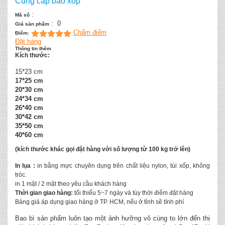
Cung cấp bao xốp
:
Mã số
:
0
Giá sản phẩm
Chấm điểm
Điểm:
Đặt hàng
Thông tin thêm
Kích thước:
15*23 cm
17*25 cm
20*30 cm
24*34 cm
26*40 cm
30*42 cm
35*50 cm
40*60 cm
(kích thước khác gọi đặt hàng với số lượng từ 100 kg trở lên)
In lụa :
in bằng mực chuyên dụng trên chất liệu nylon, túi xốp, không
tróc.
in 1 mặt / 2 mặt theo yêu cầu khách hàng
Thời gian giao hàng:
tối thiểu 5~7 ngày và tùy thời điểm đặt hàng
Bảng giá áp dụng giao hàng ở TP. HCM, nếu ở tỉnh sẽ tính phí
Bao bì sản phẩm luôn tạo một ảnh hưỡng vô cùng to lớn đến thị