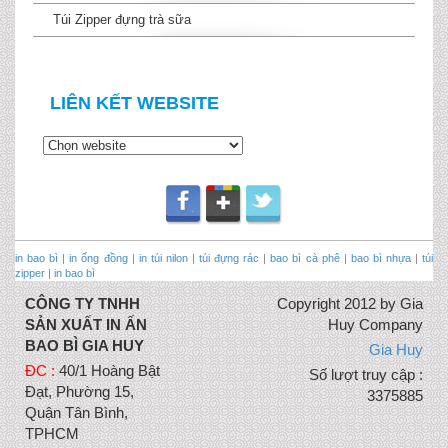
Túi Zipper đựng trà sữa
LIÊN KẾT WEBSITE
in bao bì
|
in ống đồng
|
in túi nilon
|
túi đựng rác
|
bao bì cà phê
|
bao bì nhựa
|
túi
zipper
|
in bao bì
CÔNG TY TNHH
Copyright 2012 by Gia
SẢN XUẤT IN ẤN
Huy Company
BAO BÌ GIA HUY
Gia Huy
ĐC :
40/1 Hoàng Bật
Số lượt truy cập :
Đạt, Phường 15,
3375885
Quận Tân Bình,
TPHCM