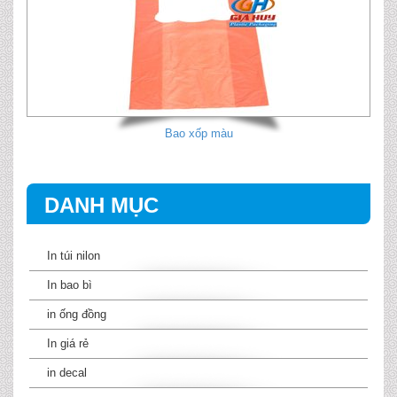
Bao xốp màu
DANH MỤC
In túi nilon
In bao bì
in ống đồng
In giá rẻ
in decal