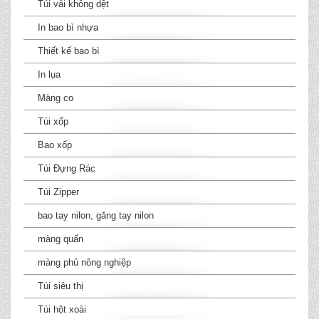
Túi vải không dệt
In bao bì nhựa
Thiết kế bao bì
In lụa
Màng co
Túi xốp
Bao xốp
Túi Đựng Rác
Túi Zipper
bao tay nilon, găng tay nilon
màng quấn
màng phủ nông nghiệp
Túi siêu thị
Túi hột xoài