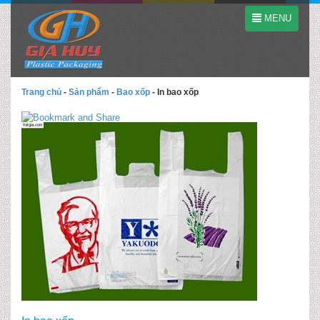
MENU
Trang chủ
-
Sản phẩm
-
Bao xốp
-
In bao xốp